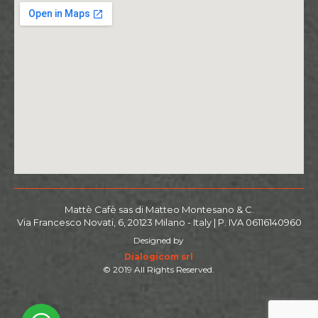
Mattè Cafè sas di Matteo Montesano & C.
Via Francesco Novati, 6, 20123 Milano - Italy | P. IVA 06116140960
Designed by
Dialogicom srl
© 2019 All Rights Reserved.