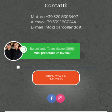
Contatti:
Matteo +39.320.8306407
Alessio +39.339.1867644
E-mail: info@barcollando.it
Barcollando Team Matteo
Online
Vuoi prenotare un tavolo?
Prima di prenotare, accetta le nostre policy per la privacy
PRENOTA UN
TAVOLO