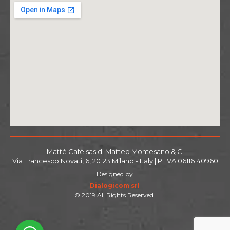
Mattè Cafè sas di Matteo Montesano & C.
Via Francesco Novati, 6, 20123 Milano - Italy | P. IVA 06116140960
Designed by
Dialogicom srl
© 2019 All Rights Reserved.