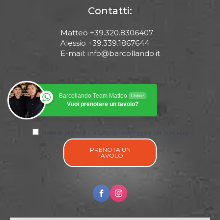
Contatti:
Matteo +39.320.8306407
Alessio +39.339.1867644
E-mail: info@barcollando.it
Barcollando Team Matteo
Online
Vuoi prenotare un tavolo?
Prima di prenotare, accetta le nostre policy per la privacy
PRENOTA UN
TAVOLO